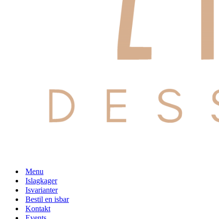
Menu
Islagkager
Isvarianter
Bestil en isbar
Kontakt
Events